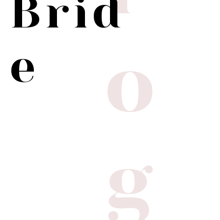
Brid
o
e
g