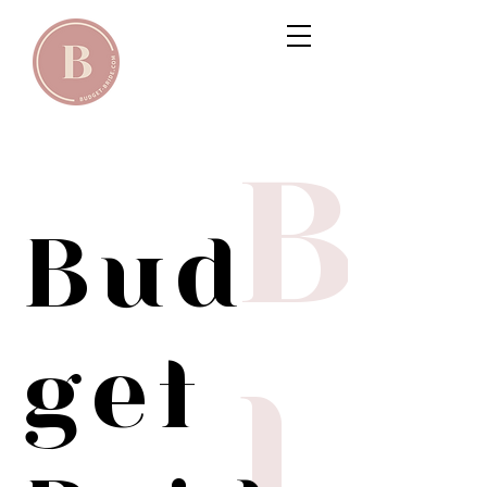
B
Bud
get
l